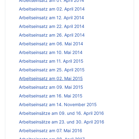
Arbeitseinsatz am 01. April 2014
Arbeitseinsatz am 02. April 2014
Arbeitseinsatz am 12. April 2014
Arbeitseinsatz am 22. April 2014
Arbeitseinsatz am 26. April 2014
Arbeitseinsatz am 06. Mai 2014
Arbeitseinsatz am 10. Mai 2014
Arbeitseinsatz am 11. April 2015
Arbeitseinsatz am 25. April 2015
Arbeitseinsatz am 02. Mai 2015
Arbeitseinsatz am 09. Mai 2015
Arbeitseinsatz am 16. Mai 2015
Arbeitseinsatz am 14. November 2015
Arbeitseinsätze am 09. und 16. April 2016
Arbeitseinsätze am 23. und 30. April 2016
Arbeitseinsatz am 07. Mai 2016