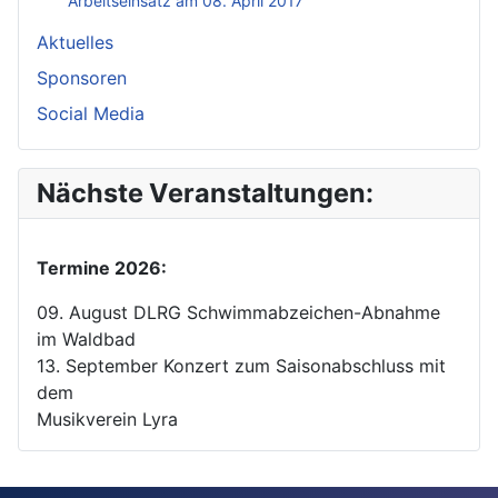
Arbeitseinsatz am 08. April 2017
Aktuelles
Sponsoren
Social Media
Nächste Veranstaltungen:
Termine 2026:
09. August DLRG Schwimmabzeichen-Abnahme
im Waldbad
13. September Konzert zum Saisonabschluss mit
dem
Musikverein Lyra