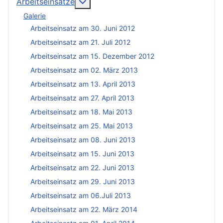
Weitere Informationen: Arbeitseinsä
Arbeitseinsätze
Galerie
Arbeitseinsatz am 30. Juni 2012
Arbeitseinsatz am 21. Juli 2012
Arbeitseinsatz am 15. Dezember 2012
Arbeitseinsatz am 02. März 2013
Arbeitseinsatz am 13. April 2013
Arbeitseinsatz am 27. April 2013
Arbeitseinsatz am 18. Mai 2013
Arbeitseinsatz am 25. Mai 2013
Arbeitseinsatz am 08. Juni 2013
Arbeitseinsatz am 15. Juni 2013
Arbeitseinsatz am 22. Juni 2013
Arbeitseinsatz am 29. Juni 2013
Arbeitseinsatz am 06.Juli 2013
Arbeitseinsatz am 22. März 2014